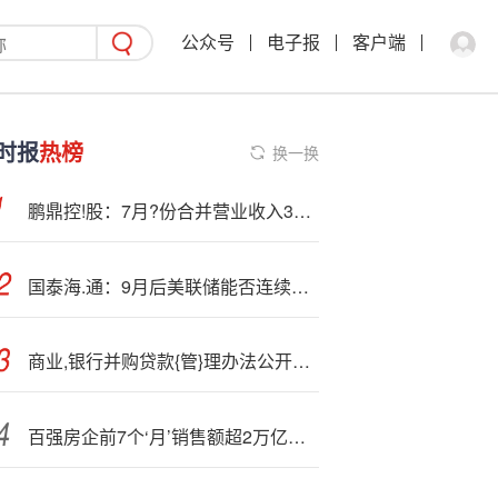
公众号
电子报
客户端
时报
热榜
换一换
鹏鼎控!股：7月?份合并营业收入300240万元
国泰海.通：9月后美联储能否连续降息具有较高不确定性
商业,银行并购贷款{管}理办法公开征求意见：提高并购贷款占并购交易价款比例上限 延长贷款最长期限
百强房企前7个‘月’销售额超2万亿元 5家突破千亿元