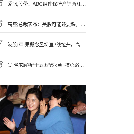
爱旭,股份：ABC组件保持产销两旺态势，多措并举进一步降低负债率
高盛;总裁表态：美股可能还要跌，英伟达财报才是关键一战！
港股{苹}果概念盘初直?线拉升，高伟电子涨超11%
吴!晓求解析“十五五”改<革>核心路径：三方面重构市场生态链