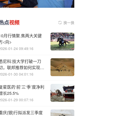
热点
视频
换一换
10月行情聚.焦两大关键
方<向>
2026-01-24 09:49:16
悉尼科:技大学打破一刀
切，联邦推荐如何实现千
人千面的图文融合？
2026-01-30 04:01:16
复星医药‘前’三‘季’度净利
增长25.5%
2026-01-29 00:07:16
重庆{银}行拟派发三季度